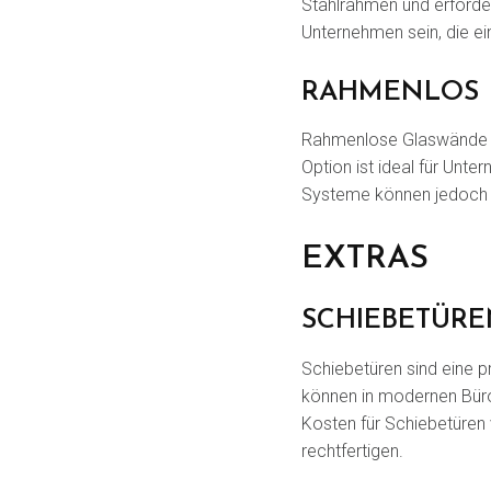
Stahlrahmen und erforde
Unternehmen sein, die e
RAHMENLOS
Rahmenlose Glaswände bi
Option ist ideal für Unt
Systeme können jedoch hö
EXTRAS
SCHIEBETÜR
Schiebetüren sind eine p
können in modernen Büro
Kosten für Schiebetüren v
rechtfertigen.