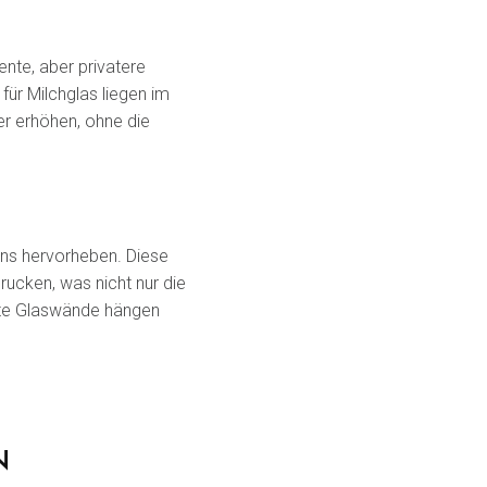
ente, aber privatere
ür Milchglas liegen im
er erhöhen, ohne die
ens hervorheben. Diese
ucken, was nicht nur die
ckte Glaswände hängen