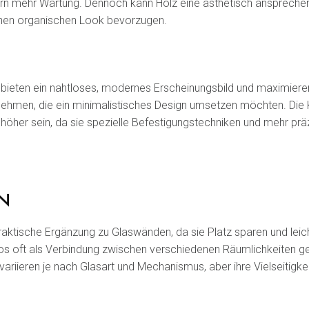
rn mehr Wartung. Dennoch kann Holz eine ästhetisch ansprechen
inen organischen Look bevorzugen.
eten ein nahtloses, modernes Erscheinungsbild und maximieren d
ernehmen, die ein minimalistisches Design umsetzen möchten. Die
her sein, da sie spezielle Befestigungstechniken und mehr präz
EN
raktische Ergänzung zu Glaswänden, da sie Platz sparen und leich
s oft als Verbindung zwischen verschiedenen Räumlichkeiten ge
ariieren je nach Glasart und Mechanismus, aber ihre Vielseitigkei